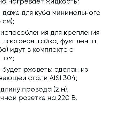
о нагревает жидкость;
 даже для куба минимального
 см);
риспособления для крепления
ластовая, гайка, фум-лента,
а) идут в комплекте с
том;
 будет ржаветь: сделан из
еющей стали AISI 304;
лину провода (2 м),
чной розетке на 220 В.