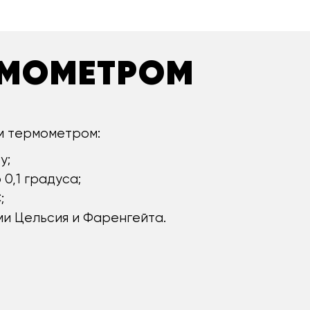
РМОМЕТРОМ
м термометром:
у;
0,1 градуса;
;
и Цельсия и Фаренгейта.