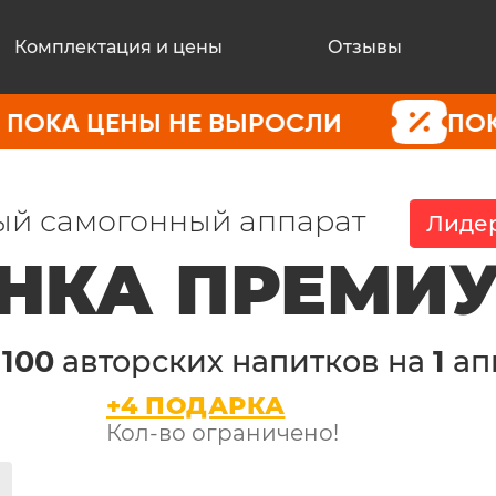
Комплектация и цены
Отзывы
НЫ НЕ ВЫРОСЛИ
ПОКУПАЙТЕ С
й самогонный аппарат
Лидер
НКА ПРЕМИ
е
100
авторских напитков на
1
ап
+4 ПОДАРКА
Кол-во ограничено!