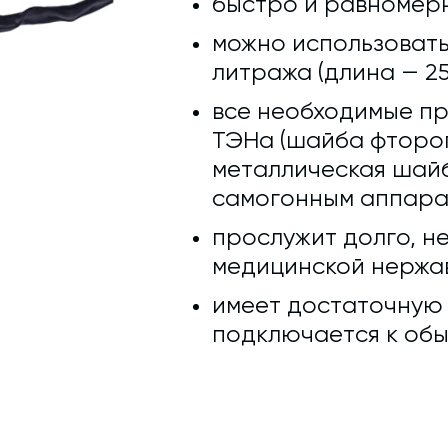
быстро и равномерн
можно использовать
литража (длина — 25
все необходимые п
ТЭНа (шайба фтороп
металлическая шайб
самогонным аппара
прослужит долго, не
медицинской нержав
имеет достаточную д
подключается к обы